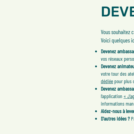
DEV
Vous souhaitez c
Voici quelques i
Devenez ambassa
vos réseaux perso
Devenez animateu
votre tour des ate
dédiée
pour plus d
Devenez ambassa
l’application
« J’a
informations manq
Aidez-nous à leve
D'autres idées ?
Pa