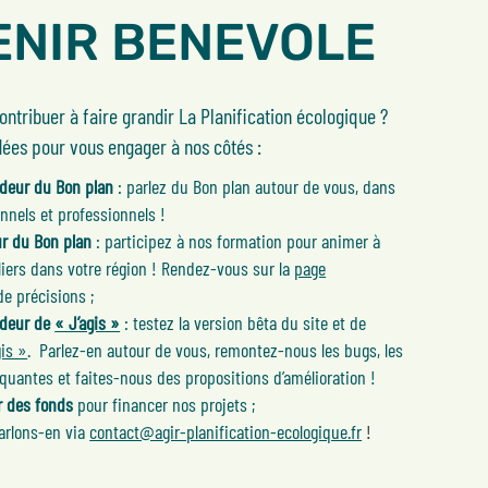
ENIR BENEVOLE
ontribuer à faire grandir La Planification écologique ?
dées pour vous engager à nos côtés :
deur du Bon plan
: parlez du Bon plan autour de vous, dans
nnels et professionnels !
r du Bon plan
: participez à nos formation pour animer à
liers dans votre région ! Rendez-vous sur la
page
e précisions ;
deur de
« J’agis »
: testez la version bêta du site et de
gis »
. Parlez-en autour de vous, remontez-nous les bugs, les
uantes et faites-nous des propositions d’amélioration !
r des fonds
pour financer nos projets ;
rlons-en via
contact@agir-planification-ecologique.fr
!