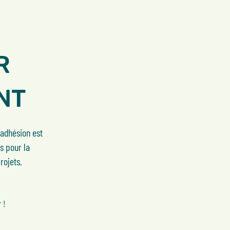
R
NT
'adhésion est
s pour la
rojets.
 !